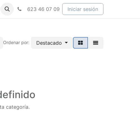
623 46 07 09
Iniciar sesión
Destacado
Ordenar por:
efinido
ta categoría.