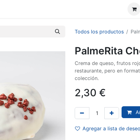
da
Sobre nosotros
Blog
Contáctenos
Todos los productos
Pal
PalmeRita C
Crema de queso, frutos roj
restaurante, pero en format
colección.
2,30
€
Añ
Agregar a lista de dese