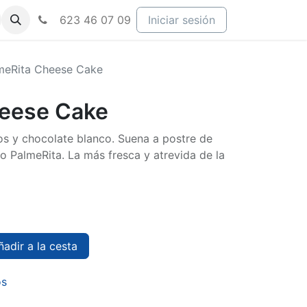
623 46 07 09
Iniciar sesión
meRita Cheese Cake
heese Cake
os y chocolate blanco. Suena a postre de
o PalmeRita. La más fresca y atrevida de la
adir a la cesta
os