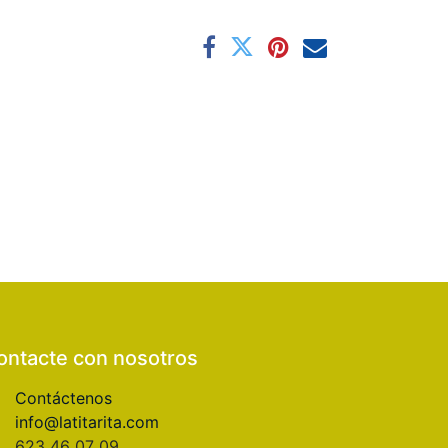
ontacte con nosotros
Contáctenos
info@latitarita.com
623 46 07 09