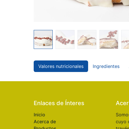
Valores nutricionales
Ingredientes
Enlaces de Ínteres
Acer
Inicio
Somos
Acerca de
cuyo 
Productos
travé